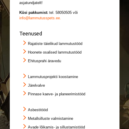
asjatundjatelt!
Küsi pakkumist:
tel.
58050505
või
info@lammutusspets.ee.
Teenused
Rajatiste täielikud lammutustööd
Hoonete osalised lammutustööd
Ehitusprahi äravedu
Lammutusprojekti koostamine
Järelvalve
Pinnase kaeve- ja planeerimistööd
Asbestitööd
Metallsilluste valmistamine
Avade lõikamis- ja sillustamistööd