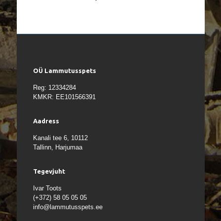
OÜ Lammutusspets
Reg: 12334284
KMKR: EE101566391
Aadress
Kanali tee 6, 10112
Tallinn, Harjumaa
Tegevjuht
Ivar Toots
(+372) 58 05 05 05
info@lammutusspets.ee