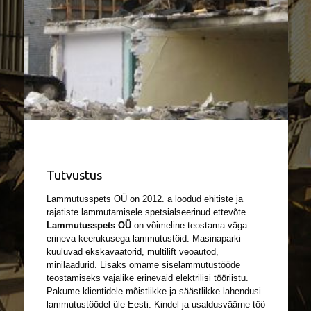
Tutvustus
Lammutusspets OÜ on 2012. a loodud ehitiste ja
rajatiste lammutamisele spetsialseerinud ettevõte.
Lammutusspets OÜ
on võimeline teostama väga
erineva keerukusega lammutustöid. Masinaparki
kuuluvad ekskavaatorid, multilift veoautod,
minilaadurid. Lisaks omame siselammutustööde
teostamiseks vajalike erinevaid elektrilisi tööriistu.
Pakume klientidele mõistlikke ja säästlikke lahendusi
lammutustöödel üle Eesti. Kindel ja usaldusväärne töö