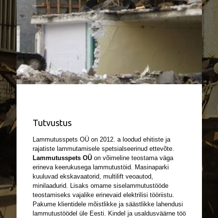
Tutvustus
Lammutusspets OÜ on 2012. a loodud ehitiste ja
rajatiste lammutamisele spetsialseerinud ettevõte.
Lammutusspets OÜ
on võimeline teostama väga
erineva keerukusega lammutustöid. Masinaparki
kuuluvad ekskavaatorid, multilift veoautod,
minilaadurid. Lisaks omame siselammutustööde
teostamiseks vajalike erinevaid elektrilisi tööriistu.
Pakume klientidele mõistlikke ja säästlikke lahendusi
lammutustöödel üle Eesti. Kindel ja usaldusväärne töö