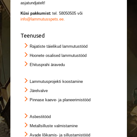
asjatundjatelt!
Küsi pakkumist:
tel.
58050505
või
info@lammutusspets.ee.
Teenused
Rajatiste täielikud lammutustööd
Hoonete osalised lammutustööd
Ehitusprahi äravedu
Lammutusprojekti koostamine
Järelvalve
Pinnase kaeve- ja planeerimistööd
Asbestitööd
Metallsilluste valmistamine
Avade lõikamis- ja sillustamistööd