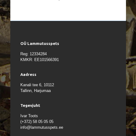
OÜ Lammutusspets
Reg: 12334284
KMKR: EE101566391
Aadress
Kanali tee 6, 10112
Tallinn, Harjumaa
Tegevjuht
Ivar Toots
(+372) 58 05 05 05
info@lammutusspets.ee