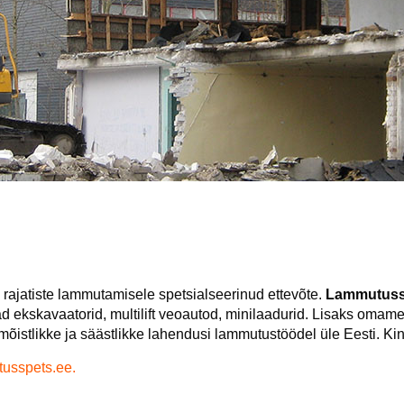
rajatiste lammutamisele spetsialseerinud ettevõte.
Lammutuss
 ekskavaatorid, multilift veoautod, minilaadurid. Lisaks omam
e mõistlikke ja säästlikke lahendusi lammutustöödel üle Eesti. Ki
usspets.ee.