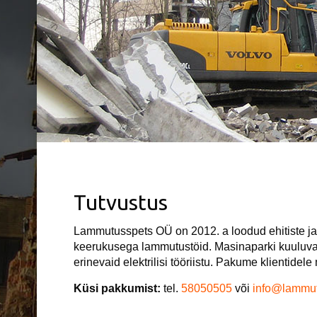
Tutvustus
Lammutusspets OÜ on 2012. a loodud ehitiste ja 
keerukusega lammutustöid. Masinaparki kuuluvad
erinevaid elektrilisi tööriistu. Pakume klientidel
Küsi pakkumist:
tel.
58050505
või
info@lammut