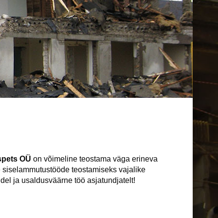
pets OÜ
on võimeline teostama väga erineva
e siselammutustööde teostamiseks vajalike
ndel ja usaldusväärne töö asjatundjatelt!