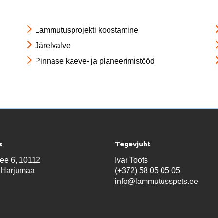
Lammutusprojekti koostamine
Järelvalve
Pinnase kaeve- ja planeerimistööd
s
Tegevjuht
tee 6, 10112
Ivar Toots
, Harjumaa
(+372) 58 05 05 05
info@lammutusspets.ee