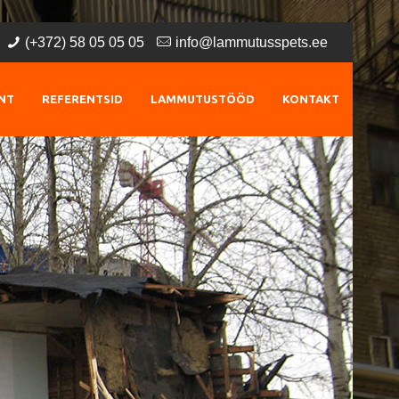
(+372) 58 05 05 05
info@lammutusspets.ee
NT
REFERENTSID
LAMMUTUSTÖÖD
KONTAKT